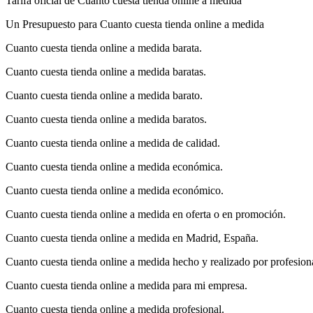
Tarifa oficial de Cuanto cuesta tienda online a medida
Un Presupuesto para Cuanto cuesta tienda online a medida
Cuanto cuesta tienda online a medida barata.
Cuanto cuesta tienda online a medida baratas.
Cuanto cuesta tienda online a medida barato.
Cuanto cuesta tienda online a medida baratos.
Cuanto cuesta tienda online a medida de calidad.
Cuanto cuesta tienda online a medida económica.
Cuanto cuesta tienda online a medida económico.
Cuanto cuesta tienda online a medida en oferta o en promoción.
Cuanto cuesta tienda online a medida en Madrid, España.
Cuanto cuesta tienda online a medida hecho y realizado por profesion
Cuanto cuesta tienda online a medida para mi empresa.
Cuanto cuesta tienda online a medida profesional.