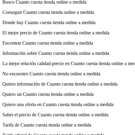
Busco Cuanto cuesta tienda online a medida
Conseguir Cuanto cuesta tienda online a medida
Donde hay Cuanto cuesta tienda online a medida
El mejor precio de Cuanto cuesta tienda online a medida
Encontrar Cuanto cuesta tienda online a medida
Información sobre Cuanto cuesta tienda online a medida
La mejor relación calidad-precio en Cuanto cuesta tienda online a me
No encuentro Cuanto cuesta tienda online a medida
Quiero información de Cuanto cuesta tienda online a medida
Quiero un Cuanto cuesta tienda online a medida
Quiero una oferta en Cuanto cuesta tienda online a medida
Saber el precio de Cuanto cuesta tienda online a medida
Tarifa de Cuanto cuesta tienda online a medida