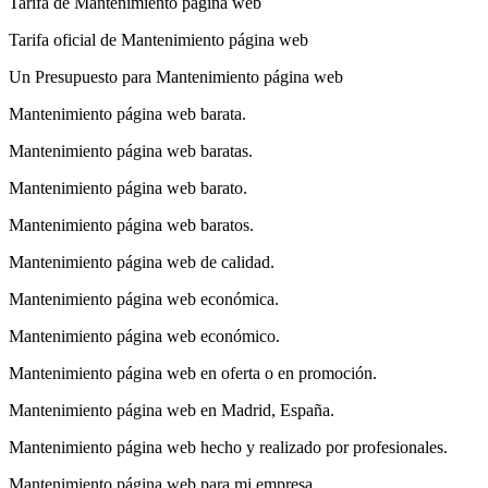
Tarifa de Mantenimiento página web
Tarifa oficial de Mantenimiento página web
Un Presupuesto para Mantenimiento página web
Mantenimiento página web barata.
Mantenimiento página web baratas.
Mantenimiento página web barato.
Mantenimiento página web baratos.
Mantenimiento página web de calidad.
Mantenimiento página web económica.
Mantenimiento página web económico.
Mantenimiento página web en oferta o en promoción.
Mantenimiento página web en Madrid, España.
Mantenimiento página web hecho y realizado por profesionales.
Mantenimiento página web para mi empresa.